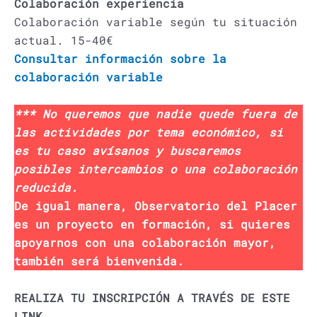
Colaboración experiencia
Colaboración variable según tu situación
actual. 15-40€
Consultar información sobre la
colaboración variable
*** No queremos que nadie quede fuera de
las actividades por tema económico, si
es tu caso avísanos y buscaremos
posibles intercambios o una colaboración
reducida.
De igual manera, Observatorio del Placer
es un proyecto en formación, si quieres
apoyarnos con una colaboración mayor,
también será bienvenida.
REALIZA TU INSCRIPCIÓN A TRAVÉS DE ESTE
LINK