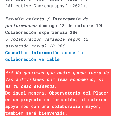
“Æffective Choreography” (2022).
Estudio abierto / Intercambio de
performances
domingo 13 de octubre 19h.
Colaboración experiencia 20€
O colaboración variable según tu
situación actual 10-30€.
Consultar información sobre la
colaboración variable
*** No queremos que nadie quede fuera de
las actividades por tema económico, si
es tu caso avísanos.
De igual manera, Observatorio del Placer
es un proyecto en formación, si quieres
apoyarnos con una colaboración mayor,
también será bienvenida.